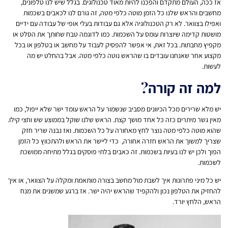
אז ככה, העולם מתקדם והפכנו להיות מאוד טכנולוגים. בגלל שיש לנו טלפונים,
מחשבים והראש שלנו כל הזמן מוטה כלפי מטה, זה גורם לנו לכאבים בשכמות
ואפילו בצוואר. לא רק הטכנולוגיה אלא גם עבודות בעלי אופי של עבודה עם ידיים
מושטות קדימה שיוצרות עומס על השכמות. כמו לדוגמה טבח שחותך את הסלט או
מקפיץ מחבתות. בכל זאת, אי אפשר להפסיק לעבוד על מחשב או בטלפון או בכל
מקצוע אחר שאנחנו עובדים בו שהראש נוטה כלפי מטה. אבל בהחלט יש מה
לעשות.
למה זה קורה?
יש מלא שרירים מכל הכיוונים מסביב שנשמור על הראש עומד ישר שלא ייפול, כמו
מאין גשר מיתרים כזה כל אחד מושך קצת. הראש שלנו שוקל בממוצע שש וחצי קילו.
שהוא מוטה כלפי מטה נוצר לחץ מאחורה על כל השכמות. ואז נבנה שריר חזק
שצריך למשוך את הראש חזרה אחורה, כדי ליישר את הראש ולהתכווץ כל הזמן
הפוך ולכן יש לנו בעיות בשכמות. זה כאבים בלתי פוסקים בגלל מתיחה ממושכת
לשכמות.
יש כל מיני פתרונות איך לשבת מול מחשב בצורה מותאמת ומקלה על הצוואר, או איך
להחזיק את הטלפון נכון ולהקפיד שהראש יהיה ישר. אז ברגע שמשנים את מנח
הראש, הלחץ יורד.