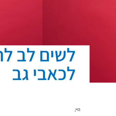
לשים לב לה
לכאבי גב
היי,