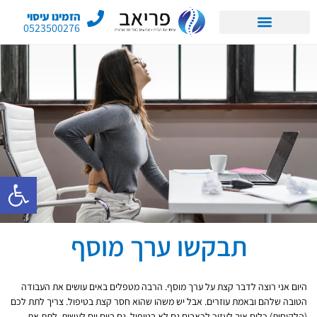
הזמינו עיסוי
0523500276
פתח סרגל 
תבקשו ערך מוסף
היום אני רוצה לדבר קצת על ערך מוסף. הרבה מטפלים באים עושים את העבודה
הטובה שלהם ובאמת עוזרים. אבל יש משהו שהוא חסר קצת בטיפול. צריך לתת לכם
(הלקוחות) כלים איך לעזור לכאבים גם לא בטיפול, גם ביום יום לעשות. לתת את