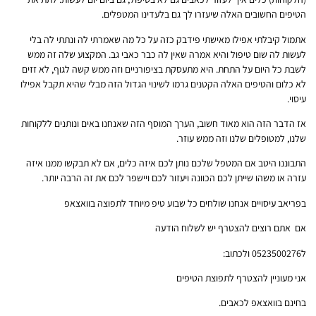
הטיפים החשובים האלה שיעזרו לך גם בלעדינו המטפלים.
אתמול קיבלתי אפילו מאישתי פידבק כזה על כל מה שאמרתי לה ונתתי לה בלי
לעשות לה שום טיפול והיא אמרה שאין לה כבר כאבי גב. המקצוע שלה זה ממש
לשבת כל היום על התחת. היא מתעסקת בציפורניים וזה ממש קשה לגוף, לא זזים
לא כלום והטיפים האלה הקטנים גרמו לשינוי הגדול הזה מבלי שהיא תקבל אפילו
עיסוי.
אז הדבר הזה הוא מאוד חשוב, הערך המוסף הזה שאנחנו באים ונותנים ללקוחות
שלנו, למטופלים שלנו וזה ממש עוזר.
התבוננו היטב אם המטפל שלכם נותן לכם איזה כלים, אם לא תבקשו ממנו איזה
עזרה או משהו שייתן לכם הכוונה ויעזור לכם ויישפר לכם את זה הרבה יותר.
בפריאב עיסויים אנחנו שולחים כל שבוע טיפ מיוחד לתפוצה בוואצאפ
אם אתם רוצים להצטרף יש לשלוח הודעה
ל0523500276 ולכתוב:
אני מעוניין להצטרף לתפוצת הטיפים
בחינם בוואצאפ לכאבים.