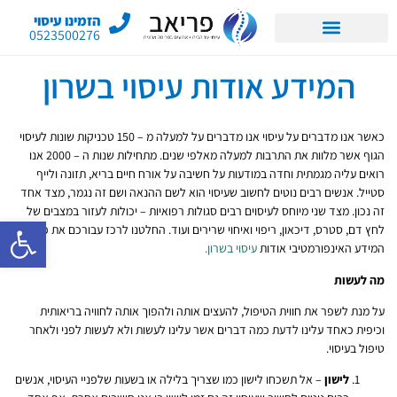
הזמינו עיסוי
0523500276
המידע אודות עיסוי בשרון
כאשר אנו מדברים על עיסוי אנו מדברים על למעלה מ – 150 טכניקות שונות לעיסוי
הגוף אשר מלוות את התרבות למעלה מאלפי שנים. מתחילות שנות ה – 2000 אנו
רואים עליה מגמתית וחדה במודעות על חשיבה על אורח חיים בריא, תזונה ולייף
סטייל. אנשים רבים נוטים לחשוב שעיסוי הוא לשם ההנאה ושם זה נגמר, מצד אחד
זה נכון. מצד שני מיוחס לעיסוים רבים סגולות רפואיות – יכולות לעזור במצבים של
פתח סרגל 
לחץ דם, סטרס, דיכאון, ריפוי ואיחוי שרירים ועוד. החלטנו לרכז עבורכם את כל
המידע האינפורמטיבי אודות
עיסוי בשרון.
מה לעשות
על מנת לשפר את חווית הטיפול, להעצים אותה ולהפוך אותה לחוויה בריאותית
וכיפית כאחד עלינו לדעת כמה דברים אשר עלינו לעשות ולא לעשות לפני ולאחר
טיפול בעיסוי.
לישון
– אל תשכחו לישון כמו שצריך בלילה או בשעות שלפניי העיסוי, אנשים