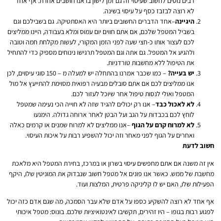
רבים נוטים לחשוב שעיסוי זה גם זמן לישון בו אנו חושבים אחרת. אף אחד
לא רוצה לבזבז כסף על עיסוי בשינה.
היגיינה
–אחד הדברים החשובים ביותר היא האסתטיקה. גם בשבילכם וגם
בשביל המטפל שלכם, אם אתם חווים יום עמוס ומלא בעבודה, היינו ממליצים
לכם לעצור אותו כ-חצי שעה לפני הזמן המקורי, לעשות מקלחת חמה וטובה
ולהגיע אל המטפל. גם אתה וגם המטפל תרגישו נינוחים מספיק כדי להתחיל
את הטיפול ללא מחשבות טורדניות.
יש בעייה?
– כמו שכבר אמרנו בהתחלה יש למעלה מ – 150 סוגי עיסוים, לכן
אנו ממליצים לכם אם אתם סובלים מבעיה רפואית מסוימת להתייעץ אל מול
המטפל ואולי לנסות טיפול אחר שיוכל לעזור לכם.
לא לאכול כבד
– אנו רק יכולים להגיד שזה לא חוייה הכי נעימה שמטפל
לוחץ לכם בכבדות על הגב ועל הבטן לאחר ארוחה גדולה. הימנעו
לא למרוח קרם על הגוף
–אנו ממליצים לא למרוח שמנים או קרמים כאלה
ואחרים על הגוף לפני מאחר וזה יכול להשפיע רבות על איכות העיסוי.
חשוב לדעת
אין זה משנה אם אתם מחפשים עיסוי בשרון או במרכז, בחירת המטפל היא מלאכת
מחשבת של ממש. כאשר אנו פונים אל מטפל חשוב שנבדוק את המוניטין שלו, היקף
הפעילות שלו, האם יש לו קליניקה פרטית, המלצות ועוד.
אף אחד לא רוצה להשקיע כספו על אדם שלא עבר הסמכה, מה שגם אדם כזה יכול
לפגוע רבות בגופו – היו זהירים, תקשיבו לאינטואיציות שלכם. בונוס: מטפל איכותי