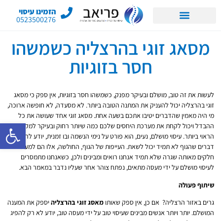
הזמינו עיסוי
0523500276
מסאג זוגי בהרצליה כשמשהו
חסר בזוגיות
לעשות את זה טוב, מושלם ובעיקר מפנק, כשמשהו חסר בזוגיות, אין ספק כי מסאג
זוגי בהרצליה יכול להעניק את המתנה הטובה ביותר. לא מסעדה, לא חופשה ארוכה,
מי היה מאמין שהדברים יטיבו אתכם בשעה אחת. מסאג זוגי אחד שעושה את כל
פתח סרגל 
ההבדל ויכול לקחת את מערכת היחסים שלכם כמה שיותר רחוק ובעיקר למקום
הראוי ביותר. עיסוי מושלם, נעים, הוא פורט על נימי הנשמה ובו זמנית, יודע לרפא גם
דברים שהגוף לא תמיד יכול לשאת. העייפות של הגוף, החולשה, אלו הם למעשה
חלקים מאותה שגרה שלא תמיד אנחנו רואים ומבינים ולכן, כשאנחנו מתמסרים
לעיסוי מושלם על ידי מעסה מתאים, נפתח צוהר אחר שעליו נדבר במאמר הבא.
שיתוף פעולה
גרים באזור הרצליה? אם כן, אין ספק שאותו
מאסג זוגי בהרצליה
יספק את המענה
המושלם. יותר ויותר אנשים מבינים שעיסוי טוב על ידי מעסה טוב, יודע לא רק להפיג