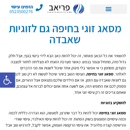
הזמינו עיסוי
0523500276
מסאג זוגי בחיפה גם לזוגיות
שאבדה
להשאיר את כל הכאב מאחור, זה יכול להיות כאב הבא לידי ביטוי בגוף, אבל חלק
גדול מזה, מתחיל ונגמר בנפש. כאשר מערכת הזוגית לא מצליחה לחזור למצבה
הקודם, מסתמן כי אי אפשר בלי פינוק אחד שיכול לשנות את פני הדברים
פתח סרגל 
לאלתר.
מסאג זוגי בחיפה
, העיסוי הטוב ביותר שיכול לעשות לא רק טוב לכם, אלא
גם לזוגיות שאבדה עם הזמן. אז אם הילדים שלכם נמצאים אצל ההורים, אם מישהו
מספק לכם את החופש הזה, אם לשעה אחת אתם יכולים לברוח אל עצמכם, כל מה
שאתם צריכים זה רק עיסוי זוגי אחד.
להשקיע בזוגיות
מסאג זוגי בחיפה
יכול להיות כל דבר שתרצו, למעשה, הוא הגדרה כללית לכמה
וכמה עיסויים המוצעים בשוק הפתוח. זה יכול להיות עיסוי תאילנדי, עיסוי שוודי
והרשימה קצרה מלהכיל. את עיסוי הרקמות העמוק, אפשר לקבל, להרגיש טוב אבל