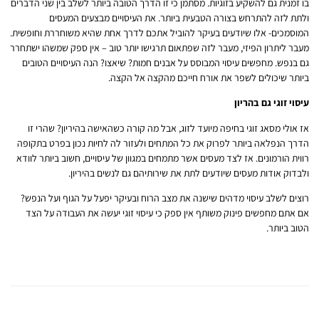
בו זמנית גם להשקיע בזוגיות. מסתמן כי זו הדרך הטובה ביותר לשלב בין שני הדברים
ולתת לזה להתרחש בצורה הטבעית ביותר. את העיסויים מבצעים המעסים
המוסמכים- אלו שיודעים בעיקר להוביל אתכם לדרך אחת שהיא משוחררת וחופשית.
מעבר ליתרון הפיזי, מעבר לזה שפתאום תרגישו יותר טוב – אין ספק שמשהו ישתחרר
גם בנפש. מחפשים עיסוי המבוסס על אבנים חמות? שיאצו? הנה העיסויים הטובים
ביותר שיכולים לשפר את אורח חייכם מהקצה אל הקצה.
עיסוי זוגי גם בהריון
אז אולי מסאג זוגי בחיפה מיועד לזוג, אבל מה קורה כשהאישה בהיריון? שהרי זו
הדרך הנפלאה ביותר לפרוק את כל המתחים ולעזור לה לחיות נכון בפרט בתקופה
רווית הורמונים. אז לצד מעסים אשר מתמחים במגוון של עיסויים, חשוב ביותר לוודא
ולבדוק אודות מעסים שיודעים לתת את שירותיהם גם לנשים בהיריון.
רוצים לשלב עיסוי מדהים שישנה את מצב הרוח ובעיקר יפעל על הגוף ועל הנפש?
אם אתם מחפשים פינוק משותף אין ספק כי עיסוי זוגי יעשה את העבודה על הצד
הטוב ביותר.