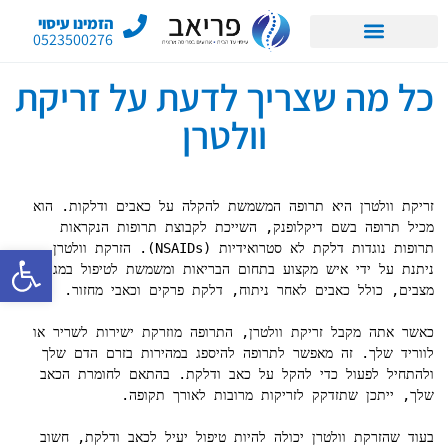
הזמינו עיסוי
0523500276
כל מה שצריך לדעת על זריקת
וולטרן
זריקת וולטרן היא תרופה המשמשת להקלה על כאבים ודלקות. הוא 
מכיל תרופה בשם דיקלופנק, השייכת לקבוצת תרופות הנקראות 
פתח סרגל 
תרופות נוגדות דלקת לא סטרואידיות (NSAIDs). הזרקת וולטרן 
ניתנת על ידי איש מקצוע בתחום הבריאות ומשמשת לטיפול במגוון 
כאשר אתה מקבל זריקת וולטרן, התרופה מוזרקת ישירות לשריר או 
לווריד שלך. זה מאפשר לתרופה להיספג במהירות בזרם הדם שלך 
ולהתחיל לפעול כדי להקל על כאב ודלקת. בהתאם לחומרת הכאב 
בעוד שהזרקת וולטרן יכולה להיות טיפול יעיל לכאב ודלקת, חשוב 