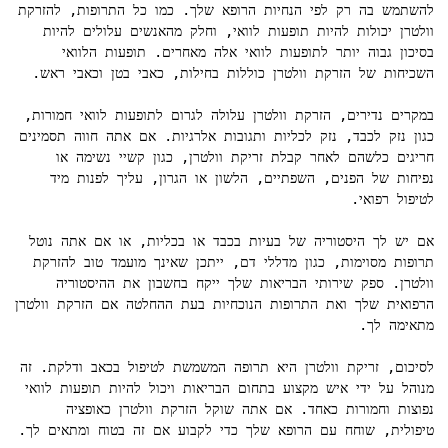
להשתמש בה רק לפי הנחיות הרופא שלך. כמו כל התרופות, להזרקת 
וולטרן יכולות להיות תופעות לוואי, וחלק מהאנשים עלולים להיות 
בסיכון גבוה יותר לתופעות לוואי אלה מאחרים. תופעות הלוואי 
במקרים נדירים, הזרקת וולטרן עלולה לגרום לתופעות לוואי חמורות, 
כגון נזק לכבד, נזק לכליות ותגובות אלרגיות. אם אתה חווה תסמינים 
חריגים כלשהם לאחר קבלת זריקת וולטרן, כגון קשיי נשימה או 
נפיחות של הפנים, השפתיים, הלשון או הגרון, עליך לפנות מיד 
אם יש לך היסטוריה של בעיות בכבד או בכליות, או אם אתה נוטל 
תרופות מסוימות, כגון מדללי דם, ייתכן שאינך מועמד טוב להזרקת 
וולטרן. ספק שירותי הבריאות שלך ייקח בחשבון את ההיסטוריה 
הרפואית שלך ואת התרופות הנוכחיות בעת ההחלטה אם הזרקת וולטרן 
לסיכום, זריקת וולטרן היא תרופה המשמשת לטיפול בכאב ודלקת. זה 
מנוהל על ידי איש מקצוע בתחום הבריאות ויכול להיות תופעות לוואי 
נפוצות וחמורות כאחד. אם אתה שוקל הזרקת וולטרן כאופציה 