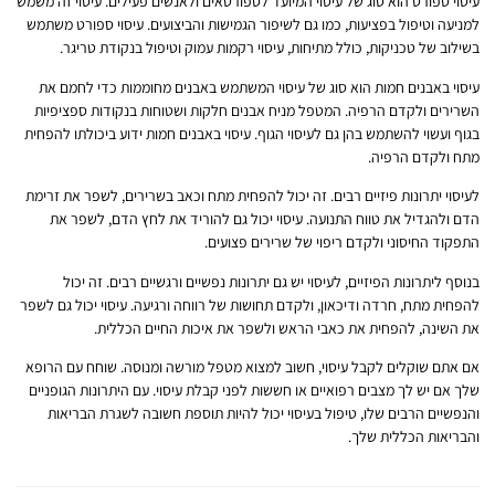
עיסוי ספורט הוא סוג של עיסוי המיועד לספורטאים ולאנשים פעילים. עיסוי זה משמש
למניעה וטיפול בפציעות, כמו גם לשיפור הגמישות והביצועים. עיסוי ספורט משתמש
בשילוב של טכניקות, כולל מתיחות, עיסוי רקמות עמוק וטיפול בנקודת טריגר.
עיסוי באבנים חמות הוא סוג של עיסוי המשתמש באבנים מחוממות כדי לחמם את
השרירים ולקדם הרפיה. המטפל מניח אבנים חלקות ושטוחות בנקודות ספציפיות
בגוף ועשוי להשתמש בהן גם לעיסוי הגוף. עיסוי באבנים חמות ידוע ביכולתו להפחית
מתח ולקדם הרפיה.
לעיסוי יתרונות פיזיים רבים. זה יכול להפחית מתח וכאב בשרירים, לשפר את זרימת
הדם ולהגדיל את טווח התנועה. עיסוי יכול גם להוריד את לחץ הדם, לשפר את
התפקוד החיסוני ולקדם ריפוי של שרירים פצועים.
בנוסף ליתרונות הפיזיים, לעיסוי יש גם יתרונות נפשיים ורגשיים רבים. זה יכול
להפחית מתח, חרדה ודיכאון, ולקדם תחושות של רווחה ורגיעה. עיסוי יכול גם לשפר
את השינה, להפחית את כאבי הראש ולשפר את איכות החיים הכללית.
אם אתם שוקלים לקבל עיסוי, חשוב למצוא מטפל מורשה ומנוסה. שוחח עם הרופא
שלך אם יש לך מצבים רפואיים או חששות לפני קבלת עיסוי. עם היתרונות הגופניים
והנפשיים הרבים שלו, טיפול בעיסוי יכול להיות תוספת חשובה לשגרת הבריאות
והבריאות הכללית שלך.