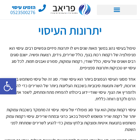
הזמינו עיסוי
0523500276
יתרונות העיסוי
טיפול בעיסוי נהוג במשך מאות שנים ויש לו יתרונות פיזיים ונפשיים רבים. עיסוי הוא
מניפולציה של רקמות רכות בגוף, כולל שרירים, גידים, רצועות ופשיה. ישנם סוגים
רבים ושונים של עיסוי, כולל שוודי, רקמות עמוקות, ספורט ואבנים חמות. לכל סוג
עיסוי יש טכניקות ויתרונות ספציפיים.
פתח סרגל 
אחד מסוגי העיסוי הנפוצים ביותר הוא עיסוי שוודי. סוג זה של עיסוי משתמש בתנועות
ארוכות, לישה ותנועות סיבוביות בשכבות העליונות ביותר של השרירים כדי להירגע
ולהמריץ את הגוף. עיסוי שוודי ידוע ביכולתו להפחית מתח ומתחים, לשפר את זרימת
הדם ולקדם רווחה כללית.
עיסוי רקמות עמוק הוא עוד סוג פופולרי של עיסוי. עיסוי זה מתמקד בשכבות עמוקות
יותר של רקמת שריר ומשמש לטיפול בכאב כרוני ובמתח שרירים. עיסוי רקמות עמוק
משתמש בתנועות איטיות ומוצקות ובלחץ עמוק כדי להגיע לשרירים שמתחת לפני
השטח.